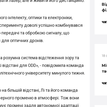
вати лазер, але й живити його дистанційно.
Ві
фі
го інтелекту, оптики та електроніки,
ЧИ
ксперименту доволі успішно комбінувався
 передачі та обробкою сигналу, що
 для оптичних дронів.
18 
а розумна система відстеження зору та
і відстані для ODD», - повідомила команда
Mi
тв
олітехнічного університету минулого тижня.
ЧИ
 більшій відстані, Лі та його команда
зерного променю в атмосфері. Тож вони
мує промені задля автономної адаптації