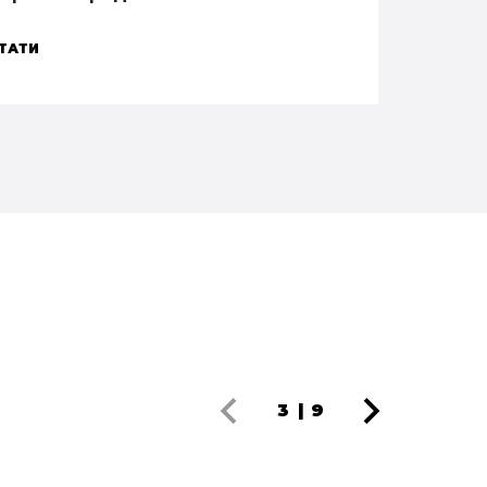
ТАТИ
3
|
9