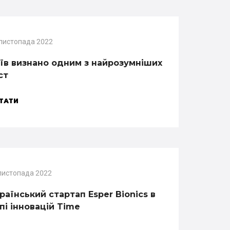
 листопада 2022
їв визнано одним з найрозумніших
ст
ТАТИ
листопада 2022
раїнський стартап Esper Bionics в
пі інновацій Time