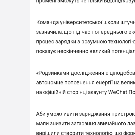
промені зможуть не тільки відслідкову
Команда університетської школи штучно
зазначила, що під час попереднього е
процес зарядки з розумною технологію
показує нескінченно великий потенціал
«Родзинками дослідження є цілодобов
автономне поповнення енергії на велик
на офіційній сторінці акаунту WeChat П
Аби уможливити заряджання пристрою на
мали знизити загасання звичайного ла
вирішили створити технологію, що фор