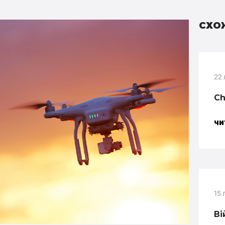
СХО
22 
Ch
ЧИ
15 
Ві