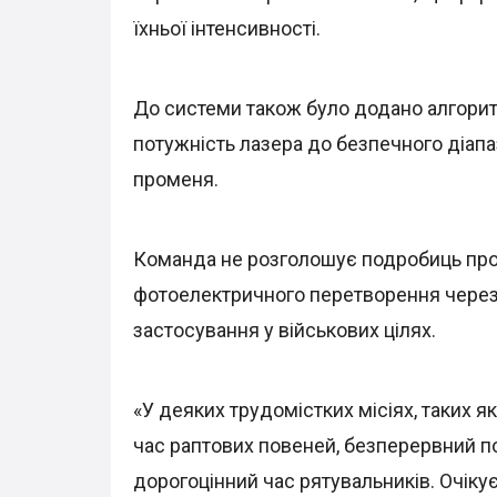
їхньої інтенсивності.
До системи також було додано алгорит
потужність лазера до безпечного діап
променя.
Команда не розголошує подробиць про 
фотоелектричного перетворення через ч
застосування у військових цілях.
«У деяких трудомістких місіях, таких як
час раптових повеней, безперервний п
дорогоцінний час рятувальників. Очіку