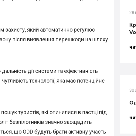
28 
Кр
м захисту, який автоматично регулює
Vo
азону після виявлення перешкоди на шляху
ЧИ
дальність дії системи та ефективність
утливість технології, яка має потенційне
30
Од
 пошук туристів, які опинилися в пастці під
ЧИ
оліт безпілотників значно заощадить
ється, що ODD будуть брати активну участь