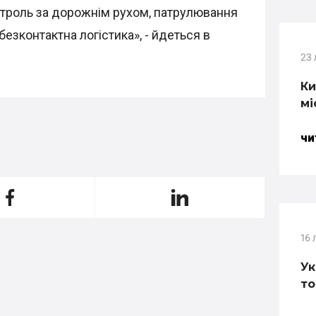
онтроль за дорожнім рухом, патрулювання
безконтактна логістика», - йдеться в
23
Ки
мі
ЧИ
16 
Ук
то