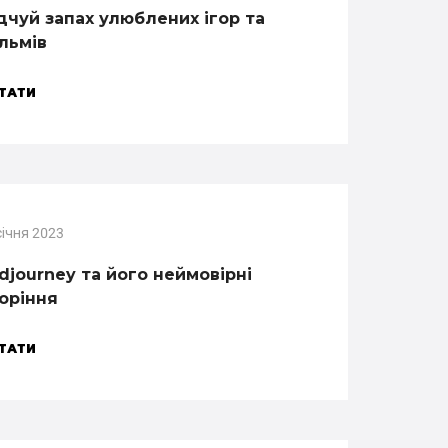
дчуй запах улюблених ігор та
льмів
ТАТИ
січня 2023
djourney та його неймовірні
оріння
ТАТИ