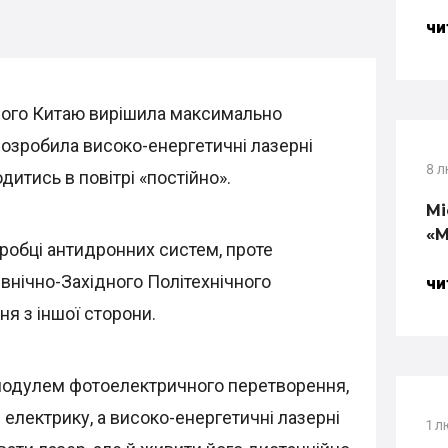
ЧИ
ного Китаю вирішила максимально
розробила високо-енергетичні лазерні
8 л
дитись в повітрі «постійно».
Mi
«М
робці антидронних систем, проте
івнічно-Західного Політехнічного
ЧИ
ня з іншої сторони.
модулем фотоелектричного перетворення,
 електрику, а високо-енергетичні лазерні
1 л