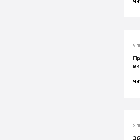
ЧИ
9 л
Пр
ви
ЧИ
2 л
Зб