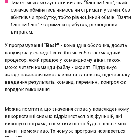
Також можемо зустріти вислів: “баш на баш”, який
означає обмінятись чимось чи отримати у замін, без
збитків чи прибутку, тобто рівноцінний обмін. “Взяти
баш на баш” - отримати прибуток, рівноцінний
витратам.
У програмуванні
“Bash”
- командна оболонка, досить
популярна у середі
Linux
. Являє собою командний
процесор, який працює у командному вікні, також
може читати команди файлу - скрипт. Підтримує
автодоповнення імен файлів та каталогів, підстановку
введення результатів команд, перемінні, контролює
порядок виконання.
Можна помітити, що значення слова у повсякденному
використанні сильно відрізняється від функцій, які
виконує програма, і помітити що-небудь спільне між
ними - неможливо. То чому ж програма називається