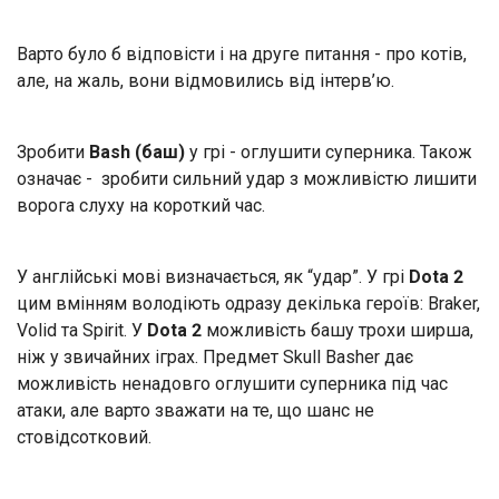
Варто було б відповісти і на друге питання - про котів,
але, на жаль, вони відмовились від інтерв’ю.
Зробити
Bash (баш)
у грі - оглушити суперника. Також
означає - зробити сильний удар з можливістю лишити
ворога слуху на короткий час.
У англійські мові визначається, як “удар”. У грі
Dota 2
цим вмінням володіють одразу декілька героїв: Braker,
Volid та Spirit. У
Dota 2
можливість башу трохи ширша,
ніж у звичайних іграх. Предмет Skull Basher дає
можливість ненадовго оглушити суперника під час
атаки, але варто зважати на те, що шанс не
стовідсотковий.